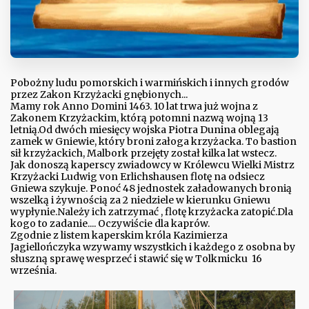
Pobożny ludu pomorskich i warmińskich i innych grodów
przez Zakon Krzyżacki gnębionych...
Mamy rok Anno Domini 1463. 10 lat trwa już wojna z
Zakonem Krzyżackim, którą potomni nazwą wojną 13
letnią.
Od dwóch miesięcy wojska Piotra Dunina oblegają
zamek w Gniewie, który broni załoga krzyżacka. To bastion
sił krzyżackich, Malbork przejęty został kilka lat wstecz.
Jak donoszą kaperscy zwiadowcy w Królewcu Wielki Mistrz
Krzyżacki Ludwig von Erlichshausen flotę na odsiecz
Gniewa szykuje. Ponoć 48 jednostek załadowanych bronią
wszelką i żywnością za 2 niedziele w kierunku Gniewu
wypłynie.
Należy ich zatrzymać , flotę krzyżacka zatopić.
Dla
kogo to zadanie.... Oczywiście dla kaprów.
Zgodnie z listem kaperskim króla Kazimierza
Jagiellończyka wzywamy wszystkich i każdego z osobna by
słuszną sprawę wesprzeć i stawić się w Tolkmicku 16
września.