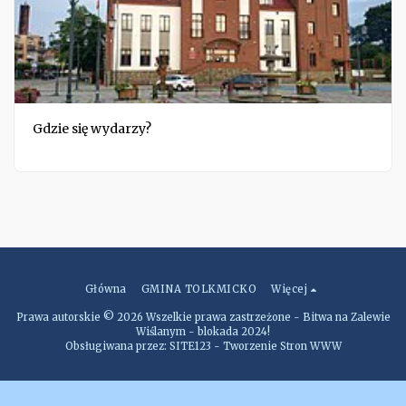
Gdzie się wydarzy?
Główna
GMINA TOLKMICKO
Więcej
Prawa autorskie © 2026 Wszelkie prawa zastrzeżone -
Bitwa na Zalewie
Wiślanym - blokada 2024!
Obsługiwana przez:
SITE123
-
Tworzenie Stron WWW